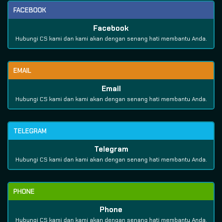
FACEBOOK
Facebook
Hubungi CS kami dan kami akan dengan senang hati membantu Anda.
EMAIL
Email
Hubungi CS kami dan kami akan dengan senang hati membantu Anda.
TELEGRAM
Telegram
Hubungi CS kami dan kami akan dengan senang hati membantu Anda.
PHONE
Phone
Hubungi CS kami dan kami akan dengan senang hati membantu Anda.