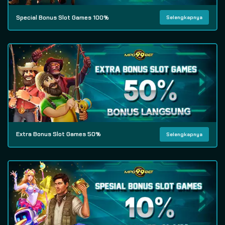
Special Bonus Slot Games 100%
Selengkapnya
Extra Bonus Slot Games 50%
Selengkapnya