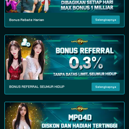
Bonus Rebate Harian
Selengkapnya
BONUS REFERRAL SEUMUR HIDUP
Selengkapnya