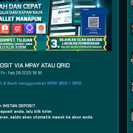
OSIT VIA MPAY ATAU QRID
:
Fri , Feb 28 2025 18:18
t & Bank menggunakan MPAY QRIS / QRID.
an INSTAN DEPOSIT
posit anda, lalu klik kirim
aran, saldo akan otomatis masuk ke akun anda.