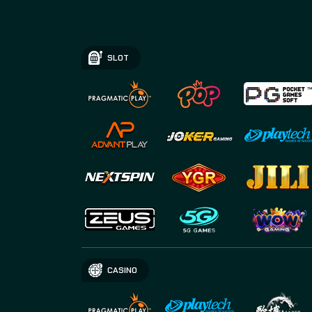
SLOT
CASINO