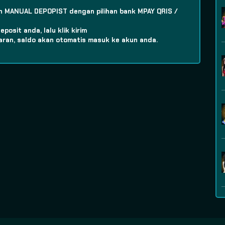
an MANUAL DEPOPIST dengan pilihan bank MPAY QRIS /
posit anda, lalu klik kirim
aran, saldo akan otomatis masuk ke akun anda.