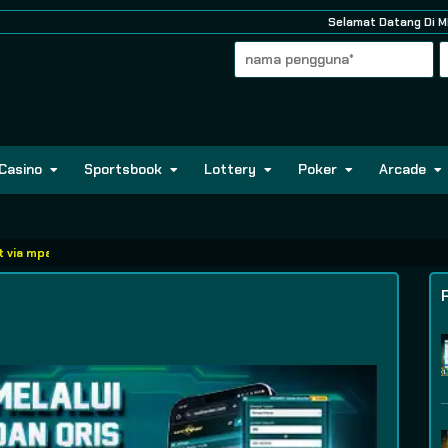
Selamat Datang Di MPO9
Casino
Sportsbook
Lottery
Poker
Arcade
t via mpay atau qrid