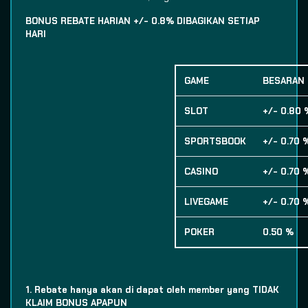
BONUS REBATE HARIAN +/- 0.8% DIBAGIKAN SETIAP
HARI
GAME
BESARAN 
SLOT
+/- 0.80 
SPORTSBOOK
+/- 0.70 
CASINO
+/- 0.70 
LIVEGAME
+/- 0.70 
POKER
0.50 %
1. Rebate hanya akan di dapat oleh member yang TIDAK
KLAIM BONUS APAPUN