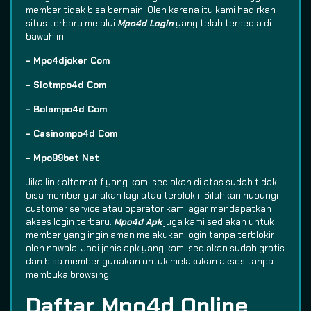
member tidak bisa bermain. Oleh karena itu kami hadirkan
situs terbaru melalui
Mpo4d Login
yang telah tersedia di
bawah ini:
- Mpo4djoker Com
- Slotmpo4d Com
- Bolampo4d Com
- Casinompo4d Com
- Mpo99bet Net
Jika link alternatif yang kami sediakan di atas sudah tidak
bisa member gunakan lagi atau terblokir. Silahkan hubungi
customer service atau operator kami agar mendapatkan
akses login terbaru.
Mpo4d Apk
juga kami sediakan untuk
member yang ingin aman melakukan login tanpa terblokir
oleh nawala. Jadi jenis apk yang kami sediakan sudah gratis
dan bisa member gunakan untuk melakukan akses tanpa
membuka browsing.
Daftar Mpo4d Online